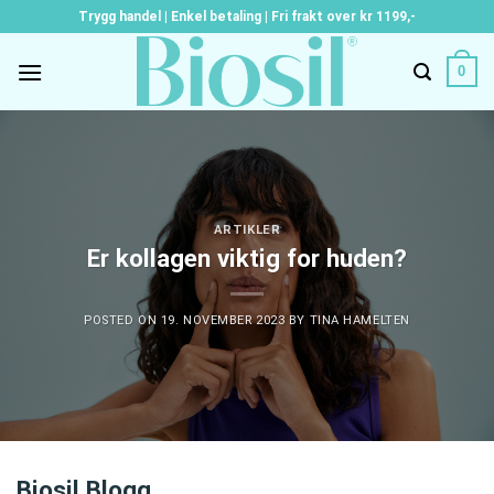
Skip
Trygg handel | Enkel betaling | Fri frakt over kr 1199,-
to
content
0
ARTIKLER
Er kollagen viktig for huden?
POSTED ON
19. NOVEMBER 2023
BY
TINA HAMELTEN
Biosil Blogg