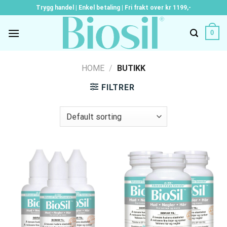
Skip
Trygg handel | Enkel betaling | Fri frakt over kr 1199,-
to
content
0
HOME
/
BUTIKK
FILTRER