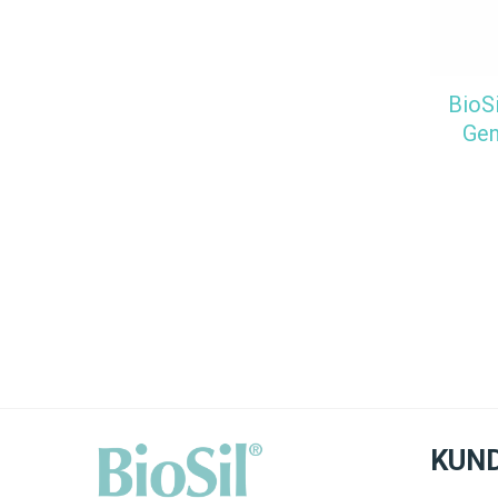
BioS
Gen
KUN