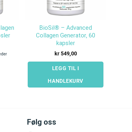
llagen
BioSil® – Advanced
psler
Collagen Generator, 60
kapsler
kr
549,00
eder
LEGG TIL I
HANDLEKURV
Følg oss