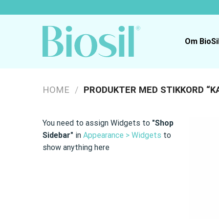
Skip
to
content
Om BioSi
HOME
/
PRODUKTER MED STIKKORD “K
You need to assign Widgets to
"Shop
Sidebar"
in
Appearance > Widgets
to
show anything here