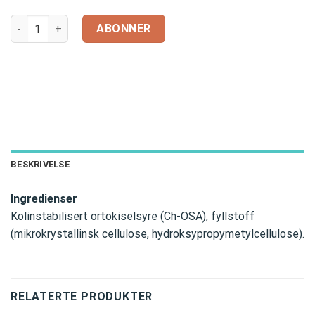
BioSil – Advanced Collagen Generator, 2 x 60 kapsler antall
ABONNER
BESKRIVELSE
Ingredienser
Kolinstabilisert ortokiselsyre (Ch-OSA), fyllstoff
(mikrokrystallinsk cellulose, hydroksypropymetylcellulose).
RELATERTE PRODUKTER