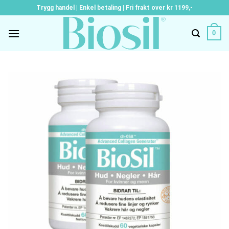
Skip
Trygg handel | Enkel betaling | Fri frakt over kr 1199,-
to
content
0