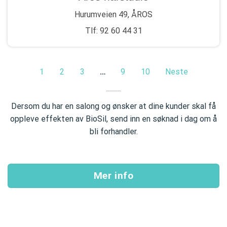
Hurumveien 49, ÅROS
Tlf: 92 60 44 31
1
2
3
…
9
10
Neste
Dersom du har en salong og ønsker at dine kunder skal få
oppleve effekten av BioSil, send inn en søknad i dag om å
bli forhandler.
Mer info