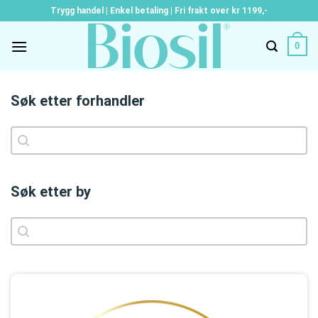
Skip
Trygg handel | Enkel betaling | Fri frakt over kr 1199,-
to
content
0
Søk etter forhandler
SØK ETTER FORHANDLER
Søk etter forhandler
Søk etter by
SØK ETTER BY
Søk etter by